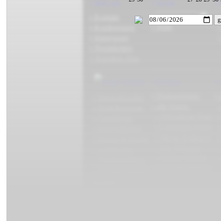
• über uns
• Suche
• 
•
• Kontakt
»
• Hilfe
• Konferenzen
»
• Impressum
»
• Neuigkeiten
+ Kassiber-Abo
•
Artikel
• Debatte
•
• Diskussionen:
• 
» Internationales
• alle Foren:
»
» Politökonomie
» Öffentliche Foren
»
» Geschichte
» Commune-Foren
»
» Imperialismus
» Meine Kollektive
»
» Klasse & Kampf
» Die Webseite
»
» Lightkultur
» Online-Schach
»
» Antifaschismus
• Foren-Richtlinien
» Weltanschauung
» Sport
» Ganz Unten
• Themendossiers
• Artikelarchiv