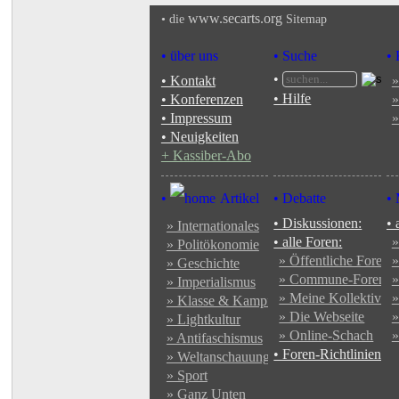
www.secarts.org
•
die
Sitemap
• über uns
• Suche
• 
•
• Kontakt
»
• Hilfe
• Konferenzen
»
• Impressum
»
• Neuigkeiten
+ Kassiber-Abo
•
Artikel
• Debatte
•
• Diskussionen:
• 
» Internationales
• alle Foren:
»
» Politökonomie
» Öffentliche Foren
»
» Geschichte
» Commune-Foren
»
» Imperialismus
» Meine Kollektive
»
» Klasse & Kampf
» Die Webseite
»
» Lightkultur
» Online-Schach
»
» Antifaschismus
• Foren-Richtlinien
» Weltanschauung
» Sport
» Ganz Unten