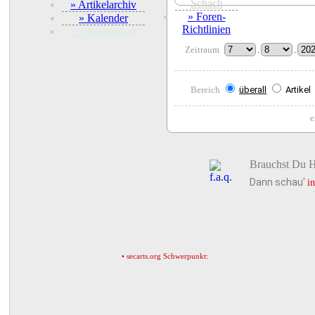
Schach
» Artikelarchiv
» Foren-
» Kalender
Richtlinien
+ Abonnement
Zeitraum
.
.
Bereich
überall
Artikel
e
Brauchst Du Hi
Dann schau'
i
• secarts.org Schwerpunkt: