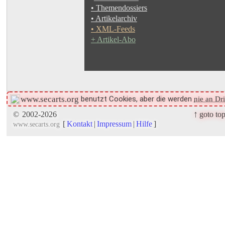
• Themendossiers
• Artikelarchiv
• XML-Feeds
+ Artikel-Abo
benutzt Cookies, aber die werden
www.secarts.org
nie an Dr
↑
©
2002-2026
goto to
[
Kontakt
|
Impressum
|
Hilfe
]
www.secarts.org