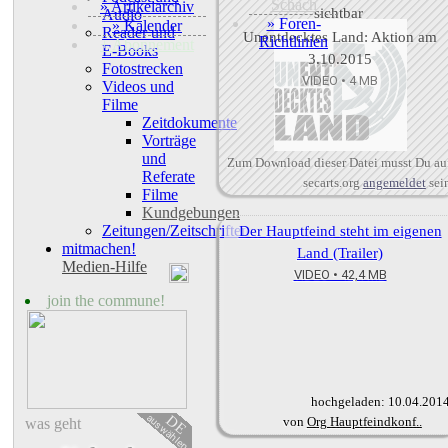
Schach
» Artikelarchiv
Audio
» Foren-
» Kalender
Reader und
Unentdecktes Land: Aktion am
Richtlinien
+ Abonnement
E-Books
3.10.2015
Fotostrecken
VIDEO • 4 MB
Videos und
Filme
Zeitdokumente
Vorträge
und
Zum Download dieser Datei musst Du au
Referate
secarts.org
angemeldet
sei
Filme
Kundgebungen
Zeitungen/Zeitschriften
Der Hauptfeind steht im eigenen
mitmachen!
Land (Trailer)
Medien-Hilfe
VIDEO • 42,4 MB
join the commune!
hochgeladen: 10.04.201
auswählen
DE
von
Org Hauptfeindkonf..
was geht