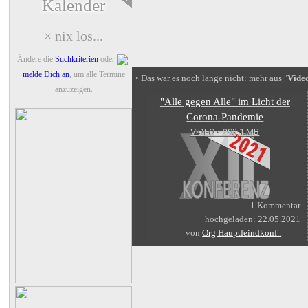
Kalender
× nix los...
Ändere die
Suchkriterien
oder
melde Dich an
, um alle Termine
• Das war es noch lange nicht: mehr aus "
Vide
anzuzeigen.
"Alle gegen Alle" im Licht der
Corona-Pandemie
VIDEO • 293,1 MB
1 Kommentar
hochgeladen: 22.05.2021
von
Org Hauptfeindkonf..