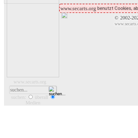
benutzt Cookies, ab
www.secarts.org
©
2002-20
www.secarts.
www.secarts.org
suchen:
überall
Medien