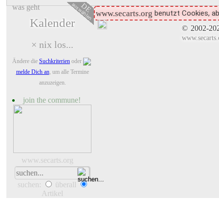
auswählen
DE
was geht
benutzt Cookies, ab
www.secarts.org
Kalender
©
2002-20
www.secarts.
× nix los...
Ändere die
Suchkriterien
oder
melde Dich an
, um alle Termine
anzuzeigen.
join the commune!
www.secarts.org
suchen:
überall
Artikel