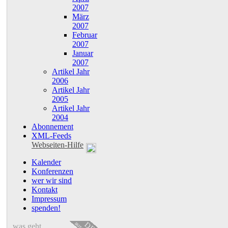
2007
März
2007
Februar
2007
Januar
2007
Artikel Jahr
2006
Artikel Jahr
2005
Artikel Jahr
2004
Abonnement
XML-Feeds
Webseiten-Hilfe
Kalender
Konferenzen
wer wir sind
Kontakt
Impressum
spenden!
DE
was geht