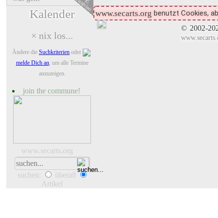
auswählen
Kalender
benutzt Cookies, ab
www.secarts.org
©
2002-20
× nix los...
www.secarts.
Ändere die
Suchkriterien
oder
melde Dich an
, um alle Termine
anzuzeigen.
join the commune!
www.secarts.org
suchen:
überall
Artikel