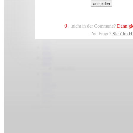
anmelden
September
2011
August
2011
0
Juli
...nicht in der Commune?
Dann gle
2011
...'ne Frage?
Sieh' im H
Juni
2011
Mai
2011
April
2011
19.04.2011
März
2011
Februar
2011
Januar
2011
Artikel Jahr
2010
vorherige
Jahre
Abonnement