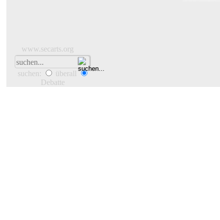
www.secarts.org
suchen:
überall
Debatte