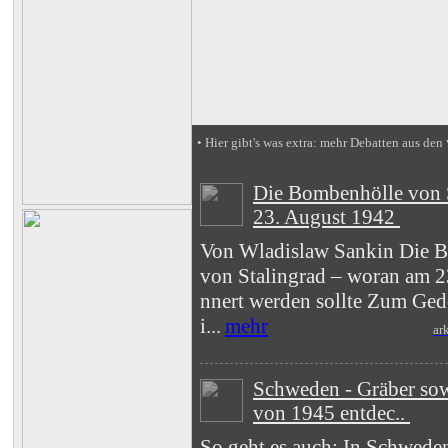
• Hier gibt's was extra: mehr Debatten aus den
Die Bombenhölle von S
23. August 1942
Von Wladislaw Sankin Die 
von Stalingrad – woran am 2
nnert werden sollte Zum Ged
i...
mehr
ar
Schweden - Gräber sow
von 1945 entdec..
So geht es auch: In Schwede