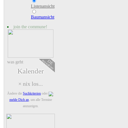
Listenansicht
Baumansicht
join the commune!
auswählen
DE
was geht
Kalender
× nix los...
Ändere die
Suchkriterien
oder
melde Dich an
, um alle Termine
anzuzeigen.