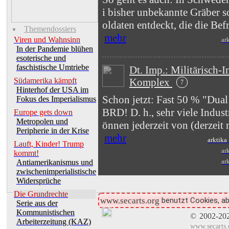
i bisher unbekannte Gräber s
oldaten entdeckt, die die Bef
Themendossiers
mehr
Viren und Wahnsinn
ar
In der Pandemie blühen
esoterische und
faschistische Umtriebe
Dt. Imp.: Militärisch-I
Komplex
Südamerika kämpft
7
Hinterhof der USA im
Schon jetzt: Fast 50 % "Dual
Fokus des Imperialismus
BRD! D. h., sehr viele Indust
Europe gets down
Metropolen und
önnen jederzeit von (derzeit n
Peripherie in der Krise
mehr
arktika
Lauft, Kinder! Trump
ar
kommt!
ar
Antiamerikanismus und
zwischenimperialistische
Widersprüche
Die Grundrechte
benutzt Cookies, ab
www.secarts.org
Serie aus der
Kommunistischen
©
2002-20
Arbeiterzeitung (KAZ)
www.secarts.