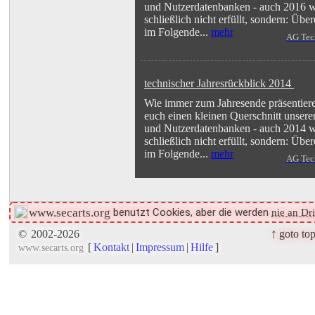
und Nutzerdatenbanken - auch 2016 w
schließlich nicht erfüllt, sondern: Über
im Folgende...
mehr
AG Tec
technischer Jahresrückblick 2014
Wie immer zum Jahresende präsentier
euch einen kleinen Querschnitt unsere
und Nutzerdatenbanken - auch 2014 w
schließlich nicht erfüllt, sondern: Über
im Folgende...
mehr
AG Tec
benutzt Cookies, aber die werden
www.secarts.org
nie an Dr
↑
©
2002-2026
goto to
[
Kontakt
|
Impressum
|
Hilfe
]
www.secarts.org