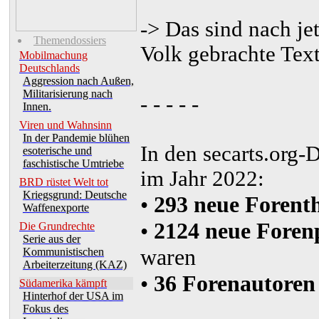
-> Das sind nach je
Themendossiers
Volk gebrachte Text
Mobilmachung
Deutschlands
Aggression nach Außen,
Militarisierung nach
- - - - -
Innen.
Viren und Wahnsinn
In der Pandemie blühen
In den secarts.org
esoterische und
faschistische Umtriebe
im Jahr 2022:
BRD rüstet Welt tot
Kriegsgrund: Deutsche
•
293 neue Foren
Waffenexporte
•
2124 neue Foren
Die Grundrechte
Serie aus der
waren
Kommunistischen
Arbeiterzeitung (KAZ)
•
36 Forenautoren
Südamerika kämpft
Hinterhof der USA im
Fokus des