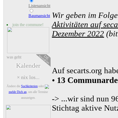
Listenansicht
Wir geben im Folg
Baumansicht
Aktivitäten auf sec
join the commune!
Dezember 2022
(bit
auswählen
DE
was geht
Kalender
Auf secarts.org hab
× nix los...
•
13 Communarde
Ändere die
Suchkriterien
oder
melde Dich an
, um alle Termine
-> ...wir sind nun 
anzuzeigen.
Stichtag aktive Nut