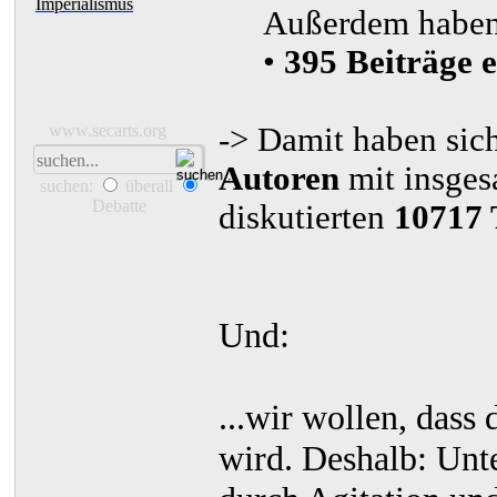
Imperialismus
Außerdem haben u
•
395 Beiträge 
-> Damit haben sic
www.secarts.org
Autoren
mit insge
suchen:
überall
Debatte
diskutierten
10717
Und:
...wir wollen, dass
wird. Deshalb: Unte