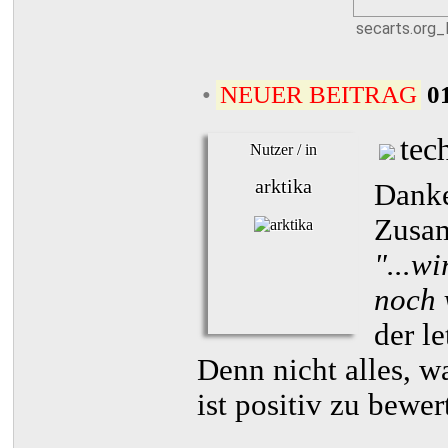
secarts.org
•
NEUER BEITRAG
0
tec
Nutzer / in
arktika
Danke
Zusam
"...w
noch 
der le
Denn nicht alles, w
ist positiv zu bewer