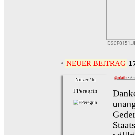
DSCF0151.J
•
NEUER BEITRAG
1
@arktika
• Ant
Nutzer / in
FPeregrin
Danke
unan
Geden
Staat