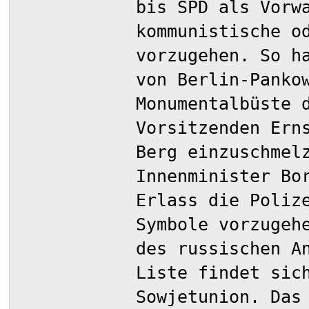
bis SPD als Vorw
kommunistische o
vorzugehen. So h
von Berlin-Panko
Monumentalbüste 
Vorsitzenden Ern
Berg einzuschmel
Innenminister Bo
Erlass die Poliz
Symbole vorzugeh
des russischen A
Liste findet sic
Sowjetunion. Das