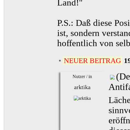
Land!"
P.S.: Daß diese Pos
ist, sondern versta
hoffentlich von selb
•
NEUER BEITRAG
1
(De
Nutzer / in
Antif
arktika
Läche
sinnv
eröff