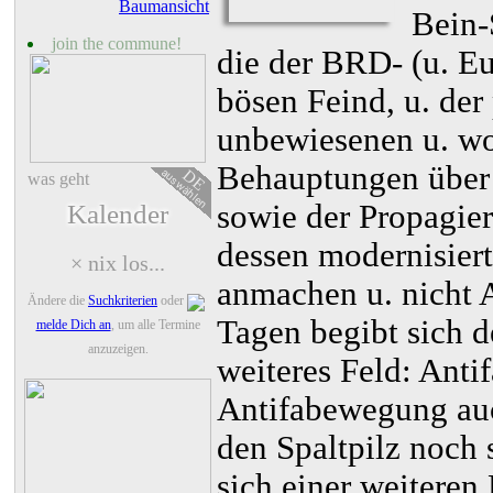
Baumansicht
Bein-
join the commune!
die der BRD- (u. Eu
bösen Feind, u. der
unbewiesenen u. wo
Behauptungen über 
auswählen
DE
was geht
sowie der Propagie
Kalender
dessen modernisiert
× nix los...
anmachen u. nicht 
Ändere die
Suchkriterien
oder
Tagen begibt sich d
melde Dich an
, um alle Termine
anzuzeigen.
weiteres Feld: Anti
Antifabewegung auc
den Spaltpilz noch 
sich einer weiteren