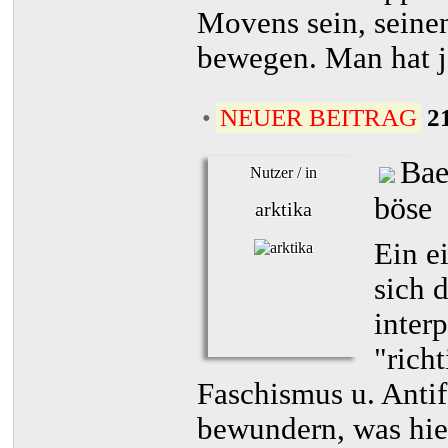
Movens sein, seine
bewegen. Man hat ja
•
NEUER BEITRAG
2
Bae
Nutzer / in
böse
arktika
Ein e
sich 
interp
"rich
Faschismus u. Anti
bewundern, was hie