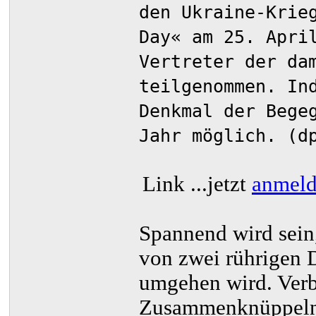
den Ukraine-Krie
Day« am 25. Apri
Vertreter der da
teilgenommen. In
Denkmal der Bege
Jahr möglich. (d
Link
...jetzt
anmel
Spannend wird sein, 
von zwei rührigen 
umgehen wird. Verbi
Zusammenknüppeln l