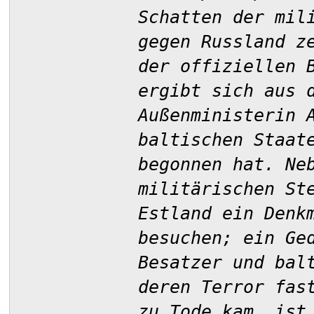
Schatten der mil
gegen Russland z
der offiziellen 
ergibt sich aus 
Außenministerin 
baltischen Staat
begonnen hat. Ne
militärischen St
Estland ein Denk
besuchen; ein Ge
Besatzer und bal
deren Terror fas
zu Tode kam, ist