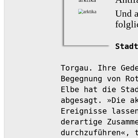
Und a
folgli
Stad
Torgau. Ihre Ged
Begegnung von Ro
Elbe hat die Sta
abgesagt. »Die a
Ereignisse lasse
derartige Zusamm
durchzuführen«, 