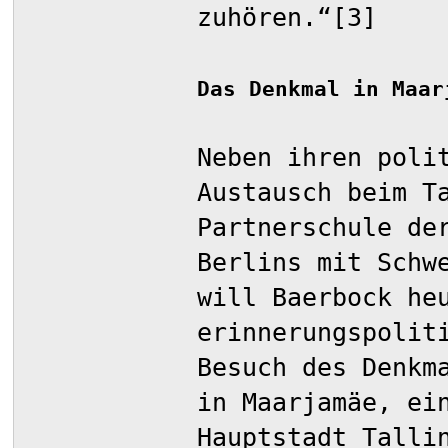
zuhören.“[3]
Das Denkmal in Maar
Neben ihren poli
Austausch beim T
Partnerschule de
Berlins mit Schw
will Baerbock he
erinnerungspolit
Besuch des Denkm
in Maarjamäe, ei
Hauptstadt Talli