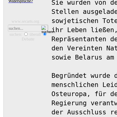
Sie wurden von d
Widersprüche?
Stellen ausgelad
sowjetischen Tot
www.secarts.org
ihr Leben ließen
suchen:
überall
Repräsentanten d
Debatte
den Vereinten Na
sowie Belarus am
Begründet wurde 
menschlichen Lei
Osteuropa, für d
Regierung verant
der Ausschluss r