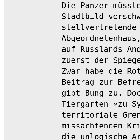
Die Panzer müsst
Stadtbild versch
stellvertretende
Abgeordnetenhaus
auf Russlands An
zuerst der Spieg
Zwar habe die Ro
Beitrag zur Befr
gibt Bung zu. Do
Tiergarten »zu S
territoriale Gre
missachtenden Kr
die unlogische A