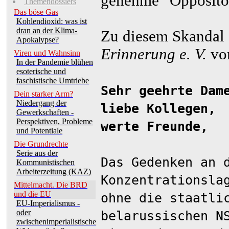
genehme "Oppositon
Themendossiers
Das böse Gas
Kohlendioxid: was ist
dran an der Klima-
Zu diesem Skandal
Apokalypse?
Erinnerung e. V.
vom
Viren und Wahnsinn
In der Pandemie blühen
esoterische und
faschistische Umtriebe
Sehr geehrte Dam
Dein starker Arm?
Niedergang der
liebe Kollegen,
Gewerkschaften -
Perspektiven, Probleme
werte Freunde,
und Potentiale
Die Grundrechte
Serie aus der
Das Gedenken an 
Kommunistischen
Arbeiterzeitung (KAZ)
Konzentrationsla
Mittelmacht. Die BRD
und die EU
ohne die staatli
EU-Imperialismus -
oder
belarussischen N
zwischenimperialistische