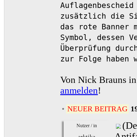
Auflagenbescheid
zusätzlich die S
das rote Banner 
Symbol, dessen V
Überprüfung durc
zur Folge haben 
Von Nick Brauns i
anmelden
!
•
NEUER BEITRAG
1
(De
Nutzer / in
Antif
arktika