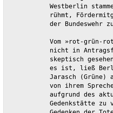
Westberlin stamm
rühmt, Fördermit
der Bundeswehr z
Vom »rot-grün-ro
nicht in Antrags
skeptisch gesehe
es ist, ließ Ber
Jarasch (Grüne) 
von ihrem Sprech
aufgrund des akt
Gedenkstätte zu 
Gedenken der Tot