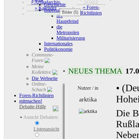
Schach
» Artikelarchiv
Geschichte
» Foren-
» Kalender
Imperialismus
Bilder (5)
Richtlinien
+ Abonnement
der
Hauptfeind
die
Metropolen
Militarisierung
Internationales
Politökonomie
Commune-
Foren
Meine
•
NEUES THEMA
17.
Kollektive
Die Webseite
Online-
• (De
Nutzer / in
Schach
Foren-Richtlinien
Hohei
arktika
mitmachen!
Debatte-Hilfe
Die B
•
Ansicht Debatten:
Rußla
Listenansicht
Neben