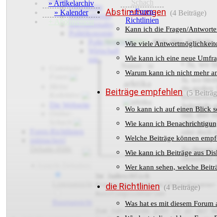
Schach
» Artikelarchiv
Geschichte
Abstimmungen
» Foren-
» Kalender
(4 Beiträge)
Imperialismus
Richtlinien
+ Abonnement
Internationales
Kann ich die Fragen/Antworte
Politökonomie
Politökonomie..
•
NEUES THEMA
08.01.2021, 20:58 Uhr
Wie viele Antwortmöglichkeite
Wirtschaft
Wie kann ich eine neue Umfrag
mit..
• Ja, wo 
Nutzer / in
Commune-
Warum kann ich nicht mehr a
Foren
Ja, wo blei
arktika
Meine
die großen
Beiträge empfehlen
(5 Beiträg
Kollektive
Bremerhaven
Die Webseite
Jedenfalls 
Wo kann ich auf einen Blick 
Online-
mal, aber m
Schach
schlammig i
Wie kann ich Benachrichtigu
Foren-Richtlinien
oder doch e
Welche Beiträge können empf
mitmachen!
Debatte-Hilfe
Zu diesem g
Wie kann ich Beiträge aus Di
Dezember 
•
Ansicht Debatten:
Wer kann sehen, welche Beitr
Im Jadeschlick
Listenansicht
Prestigeprojekt Wilhelmshavener
die Richtlinien
(4 Beiträge)
Ausstiegsszenarien
Baumansicht
Was hat es mit diesem Forum 
Zum Jahresende gibt es an der N