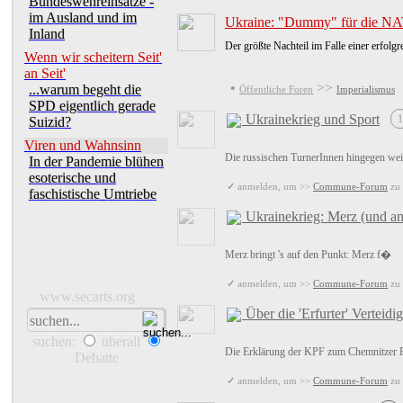
Bundeswehreinsätze -
im Ausland und im
Ukraine: "Dummy" für die N
Inland
Der größte Nachteil im Falle einer erfolg
Wenn wir scheitern Seit'
an Seit'
•
>>
...warum begeht die
Öffentliche Foren
Imperialismus
SPD eigentlich gerade
Ukrainekrieg und Sport
1
Suizid?
Viren und Wahnsinn
Die russischen TurnerInnen hingegen we
In der Pandemie blühen
esoterische und
✓
anmelden, um >>
Commune-Forum
zu 
faschistische Umtriebe
Ukrainekrieg: Merz (und and
Merz bringt 's auf den Punkt: Merz f�
✓
anmelden, um >>
Commune-Forum
zu 
www.secarts.org
Über die 'Erfurter' Verteidi
suchen:
überall
Die Erklärung der KPF zum Chemnitzer 
Debatte
✓
anmelden, um >>
Commune-Forum
zu 