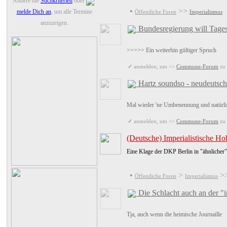
Ändere die
Suchkriterien
oder
•
>>
melde Dich an
, um alle Termine
Öffentliche Foren
Imperialismus
anzuzeigen.
Bundesregierung will Tage
>>>>> Ein weiterhin gültiger Spruch
✓
anmelden, um >>
Commune-Forum
zu 
Hartz soundso - neudeutsc
Mal wieder 'ne Umbenennung und natürli
✓
anmelden, um >>
Commune-Forum
zu 
(Deutsche) Imperialistische Ho
Eine Klage der DKP Berlin in "ähnlicher" 
•
>
>
Öffentliche Foren
Imperialismus
Die Schlacht auch an der "i
Tja, auch wenn die heimische Journaille