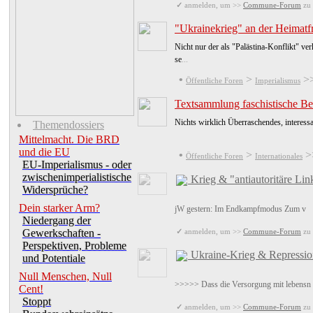
✓
anmelden, um >>
Commune-Forum
zu 
"Ukrainekrieg" an der Heimatf
Nicht nur der als "Palästina-Konflikt" 
se
...
•
>
>
Öffentliche Foren
Imperialismus
Textsammlung faschistische B
Nichts wirklich Überraschendes, interess
Themendossiers
Mittelmacht. Die BRD
und die EU
•
>
>
Öffentliche Foren
Internationales
EU-Imperialismus - oder
zwischenimperialistische
Krieg & "antiautoritäre Lin
Widersprüche?
Dein starker Arm?
jW gestern: Im Endkampfmodus Zum v
Niedergang der
✓
anmelden, um >>
Commune-Forum
zu 
Gewerkschaften -
Perspektiven, Probleme
Ukraine-Krieg & Repressio
und Potentiale
Null Menschen, Null
>>>>> Dass die Versorgung mit lebensn
Cent!
Stoppt
✓
anmelden, um >>
Commune-Forum
zu 