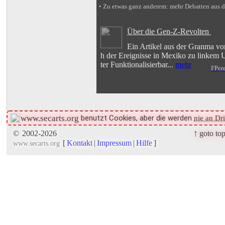
• Zu etwas ganz anderem: mehr Debatten aus 
Über die Gen-Z-Revolten
Ein Artikel aus der Granma von
h der Ereignisse in Mexiko zu linkem 
ter Funktionalisierbar...
mehr
FPer
benutzt Cookies, aber die werden
www.secarts.org
nie an Dr
↑
©
2002-2026
goto to
[
Kontakt
|
Impressum
|
Hilfe
]
www.secarts.org