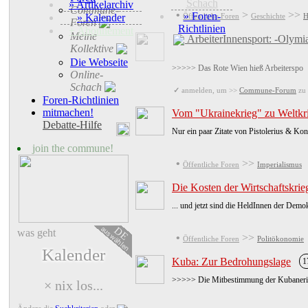
Schach
» Artikelarchiv
Commune-
•
>
>>
» Foren-
» Kalender
Öffentliche Foren
Geschichte
H
Foren
Richtlinien
+ Abonnement
Meine
ArbeiterInnensport: -Olymi
Kollektive
Die Webseite
>>>>> Das Rote Wien hieß Arbeiterspo
Online-
Schach
✓
anmelden, um >>
Commune-Forum
zu 
Foren-Richtlinien
mitmachen!
Vom "Ukrainekrieg" zu Weltkri
Debatte-Hilfe
Nur ein paar Zitate von Pistolerius & Kon
join the commune!
•
>>
Öffentliche Foren
Imperialismus
Die Kosten der Wirtschaftskrie
... und jetzt sind die HeldInnen der Demo
auswählen
DE
was geht
•
>>
Öffentliche Foren
Politökonomie
Kalender
Kuba: Zur Bedrohungslage
1
>>>>> Die Mitbestimmung der Kubanerinne
× nix los...