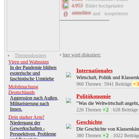
4.953
Bilder hochgeladen
Reallohnverluste, Burgfrie
0
anmelden
und
kooperieren
>>>>> Hintergrund: 4. gewerkschaft
✓
anmelden, um >>
Commune-Forum
zu 
Brauereisterben in BRD: Berg
Meistens sind es die kleineren "mittelständ
•
hier wird diskutiert:
Themendossiers
Viren und Wahnsinn
•
>>
Öffentliche Foren
Politökonomie
In der Pandemie blühen
Internationales
esoterische und
Über Kunstfahrer
11
Wirtschaft, Politik und Klassenk
faschistische Umtriebe
960 Themen
|
5941
Beiträge
+
3
Mobilmachung
Navi macht dumm - sieht man immer wie
Deutschlands
Politökonomie
Aggression nach Außen,
✓
anmelden, um >>
Commune-Forum
zu 
"Was die Weltwirtschaft angeht, 
Militarisierung nach
Antonio Rattin und die Erf
Innen.
226 Themen
+
2
|
628
Beiträg
Dein starker Arm?
Geschichte
Wer die Rote und Gelbe Karte im Fußball
Niedergang der
Gewerkschaften -
Die Geschichte von Klassenkä
✓
anmelden, um >>
Commune-Forum
zu 
Perspektiven, Probleme
380 Themen
+
2
|
1022
Beiträ