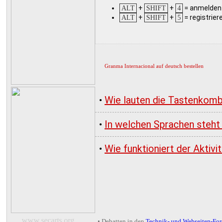
+
+
= anmelden
ALT
SHIFT
4
+
+
= registrier
ALT
SHIFT
5
Granma Internacional auf deutsch bestellen
•
Wie lauten die Tastenkomb
•
In welchen Sprachen steht
•
Wie funktioniert der Aktiv
www.secarts.org
• Debatten in den
Technik- und Webseiten-Fo