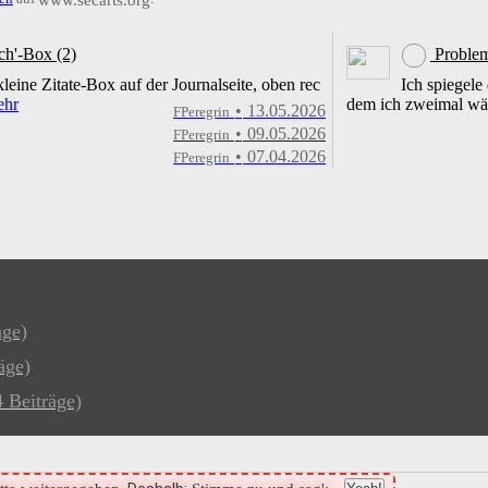
www.secarts.org
ch'-Box (2)
Problem
ine Zitate-Box auf der Journalseite, oben rec
Ich spiegele
ehr
dem ich zweimal wä
•
13.05.2026
FPeregrin
•
09.05.2026
FPeregrin
•
07.04.2026
FPeregrin
äge)
äge)
4 Beiträge)