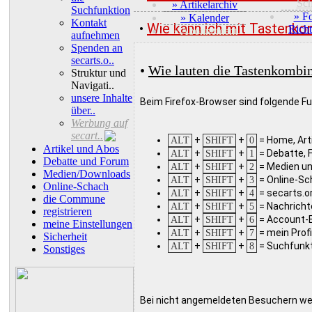
Sc
» Artikelarchiv
Suchfunktion
» F
» Kalender
Kontakt
•
Wie kann ich mit Tastenko
Richt
+ Abonnement
aufnehmen
Spenden an
secarts.o..
•
Wie lauten die Tastenkombin
Struktur und
Navigati..
unsere Inhalte
Beim Firefox-Browser sind folgende F
über..
Werbung auf
secart..
+
+
= Home, Art
ALT
SHIFT
0
Artikel und Abos
+
+
= Debatte, 
ALT
SHIFT
1
Debatte und Forum
+
+
= Medien u
ALT
SHIFT
2
Medien/Downloads
+
+
= Online-S
ALT
SHIFT
3
Online-Schach
+
+
= secarts.
ALT
SHIFT
4
die Commune
+
+
= Nachricht
ALT
SHIFT
5
registrieren
+
+
= Account-E
ALT
SHIFT
6
meine Einstellungen
+
+
= mein Profi
ALT
SHIFT
7
Sicherheit
+
+
= Suchfunk
ALT
SHIFT
8
Sonstiges
Bei nicht angemeldeten Besuchern wer