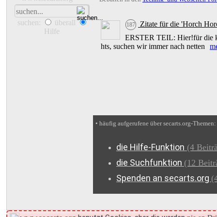
suchen:
überall
Zitate für die 'Horch Hor
187
Hilfe
ERSTER TEIL: Hier!für die kle
hts, suchen wir immer nach netten
m
• häufig aufgerufene
über secarts.org
-Themen:
die Hilfe-Funktion
(4 Beitr
die Suchfunktion
(12 Beitr
Spenden an secarts.org
(