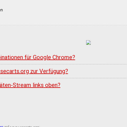
en
inationen für Google Chrome?
 secarts.org zur Verfügung?
itäten-Stream links oben?
ren
auf
: