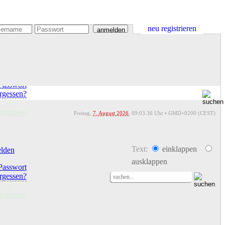
neu registrieren
anmelden
lden
Passwort
rgessen?
+
gistrieren
Freitag,
7. August 2026
,
09:03
.36 Uhr • GMD+0200 (CEST)
Text:
einklappen
lden
ausklappen
Passwort
rgessen?
+
gistrieren