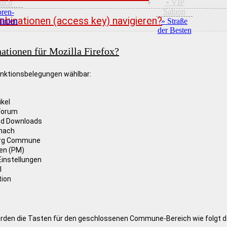
hach
• VIP
Saloon
oren-
mbinationen (access key) navigieren?
linien
» Straße
der Besten
ationen für Mozilla Firefox?
unktionsbelegungen wählbar:
ikel
Forum
nd Downloads
chach
org Commune
en (PM)
instellungen
l
tion
den die Tasten für den geschlossenen Commune-Bereich wie folgt de