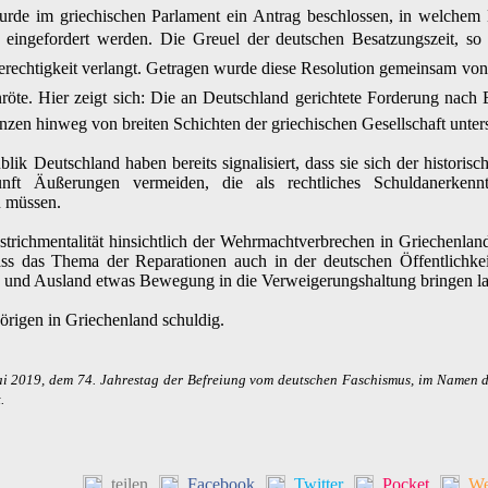
de im griechischen Parlament ein Antrag beschlossen, in welchem En
ngefordert werden. Die Greuel der deutschen Besatzungszeit, so de
Gerechtigkeit verlangt. Getragen wurde diese Resolution gemeinsam von
nröte. Hier zeigt sich: Die an Deutschland gerichtete Forderung na
nzen hinweg von breiten Schichten der griechischen Gesellschaft unters
lik Deutschland haben bereits signalisiert, dass sie sich der historis
ft Äußerungen vermeiden, die als rechtliches Schuldanerkenn
u müssen.
richmentalität hinsichtlich der Wehrmachtverbrechen in Griechenland,
ss das Thema der Reparationen auch in der deutschen Öffentlichkeit
- und Ausland etwas Bewegung in die Verweigerungshaltung bringen la
örigen in Griechenland schuldig.
ai 2019, dem 74. Jahrestag der Befreiung vom deutschen Faschismus, im Namen d
.
teilen
Facebook
Twitter
Pocket
We