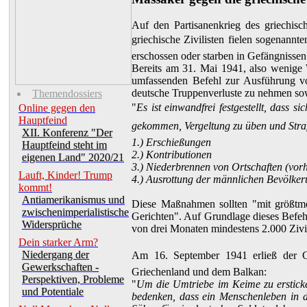
Auf den Partisanenkrieg des griechis
griechische Zivilisten fielen sogenann
erschossen oder starben in Gefängnissen
Bereits am 31. Mai 1941, also wenige W
umfassenden Befehl zur Ausführung vo
deutsche Truppenverluste zu nehmen sow
Themendossiers
"
Es ist einwandfrei festgestellt, dass 
Online gegen den
Hauptfeind
gekommen, Vergeltung zu üben und Straf
XII. Konferenz "Der
1.) Erschießungen
Hauptfeind steht im
2.) Kontributionen
eigenen Land" 2020/21
3.) Niederbrennen von Ortschaften (vorhe
Lauft, Kinder! Trump
4.) Ausrottung der männlichen Bevölker
kommt!
Antiamerikanismus und
Diese Maßnahmen sollten "mit größtmö
zwischenimperialistische
Gerichten". Auf Grundlage dieses Befeh
Widersprüche
von drei Monaten mindestens 2.000 Zivil
Dein starker Arm?
Niedergang der
Am 16. September 1941 erließ der Ch
Gewerkschaften -
Griechenland und dem Balkan:
Perspektiven, Probleme
"
Um die Umtriebe im Keime zu ersticke
und Potentiale
bedenken, dass ein Menschenleben in d