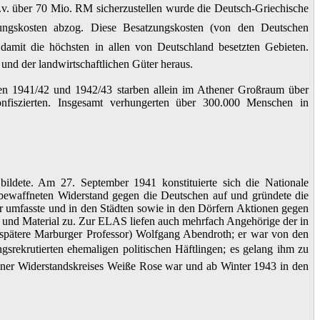
v. über 70 Mio. RM sicherzustellen wurde die Deutsch-Griechische
tzungskosten abzog. Diese Besatzungskosten (von den Deutschen
amit die höchsten in allen von Deutschland besetzten Gebieten.
nd der landwirtschaftlichen Güter heraus.
ten 1941/42 und 1942/43 starben allein im Athener Großraum über
fiszierten. Insgesamt verhungerten über 300.000 Menschen in
 bildete. Am 27. September 1941 konstituierte sich die Nationale
m bewaffneten Widerstand gegen die Deutschen auf und gründete die
 umfasste und in den Städten sowie in den Dörfern Aktionen gegen
n und Material zu. Zur ELAS liefen auch mehrfach Angehörige der in
d spätere Marburger Professor) Wolfgang Abendroth; er war von den
gsrekrutierten ehemaligen politischen Häftlingen; es gelang ihm zu
hner Widerstandskreises Weiße Rose war und ab Winter 1943 in den