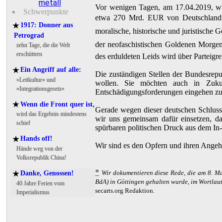
metall
Vor wenigen Tagen, am 17.04.2019, wur
Schwerpunkte
etwa 270 Mrd. EUR von Deutschland ei
1917: Donner aus
★
moralische, historische und juristische 
Petrograd
der neofaschistischen Goldenen Morge
zehn Tage, die die Welt
erschüttern
des erduldeten Leids wird über Parteigre
Ein Angriff auf alle:
★
Die zuständigen Stellen der Bundesrepub
»Leitkultur« und
wollen. Sie möchten auch in Zukun
»Integrationsgesetz«
Entschädigungsforderungen eingehen z
Wenn die Front quer ist,
★
Gerade wegen dieser deutschen Schlussst
wird das Ergebnis mindestens
wir uns gemeinsam dafür einsetzen, da
schief
spürbaren politischen Druck aus dem In
Hands off!
★
Wir sind es den Opfern und ihren Angeh
Hände weg von der
Volksrepublik China!
*
Wir dokumentieren diese Rede, die am 8. M
Danke, Genossen!
★
BdA) in Göttingen gehalten wurde, im Wortlaut
40 Jahre Ferien vom
secarts.org Redaktion.
Imperialismus