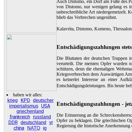
Auch Distomo, ein Dorf am Fuße des Par
von Distomo, nur wenigen gelang es in
unbeschreibliche Art niedergemetzelt. K
blieb das Verbrechen ungesühnt.
Kalavrita, Distomo, Komeno, Thessaloniki
Entschädigungszahlungen stets
Die Bluttaten der deutschen Truppen i
verurteilt. Die meisten Opfer wurden n
schützen, denn die ehemaligen Wehrma
Kriegsverbrechen dem Auswärtigen Amt 
es keinerlei Interesse an einer Aufk
Entschädigungsleistungen. Bis heute beha
haben wir alles:
KPD
krieg
deutscher
Entschädigungszahlungen - jetz
USA
imperialismus
griechenland
Die Erinnerung an die Schreckensherrsch
frankreich
russland
Opfer zu beklagen. Die griechischen Op
DDR
vr
deutschland
Regierung die historische Anerkennung 
china
ig
NATO