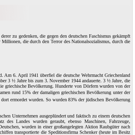
ll derer zu gedenken, die gegen den deutschen Faschismus gekämpft
 Millionen, die durch den Terror des Nationalsozialismus, durch die
and. Am 6. April 1941 überfiel die deutsche Wehrmacht Griechenland
e über 3 ½ Jahre bis zum 3. November 1944 andauerte. 3 ½ Jahre, die
e griechische Bevölkerung. Hunderte von Dörfern wurden von der
 kamen rund 15% der damaligen griechischen Bevölkerung unter der
und dort ermordet wurden. So wurden 83% der jüdischen Bevölkerung
schen Unternehmen ausgeplündert und faktisch zu einem deutschen
chatz des Landes wurden geraubt, ebenso Maschinen, Fahrzeuge,
Deutschen, wurden in einer großangelegten Aktion Raubgüter nach
iffen transportierte die Speditionsfirma Schenker (heute im Besitz