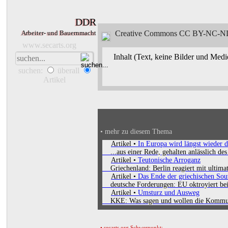
DDR
Arbeiter- und Bauernmacht
Creative Commons
CC BY-NC-ND
www.secarts.org
Inhalt (Text, keine Bilder und Medi
suchen:
überall
Artikel
• mehr zu diesem Thema
Artikel •
In Europa wird längst wieder 
...aus einer Rede, gehalten anlässlich d
Artikel •
Teutonische Arroganz
Griechenland: Berlin reagiert mit ultim
Artikel •
Das Ende der griechischen Sou
deutsche Forderungen: EU oktroyiert beis
Artikel •
Umsturz und Ausweg
KKE: Was sagen und wollen die Kommuni
• secarts org Schwerpunkt: