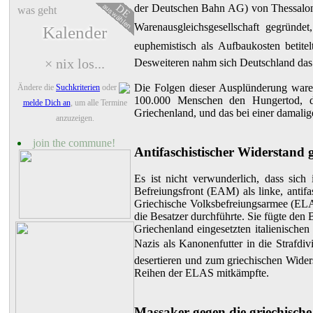
der Deutschen Bahn AG) von Thessalonik
auswählen
DE
was geht
Warenausgleichsgesellschaft gegrün
Kalender
euphemistisch als Aufbaukosten bet
× nix los...
Desweiteren nahm sich Deutschland das 
Die Folgen dieser Ausplünderung ware
Ändere die
Suchkriterien
oder
100.000 Menschen den Hungertod, da
melde Dich an
, um alle Termine
Griechenland, und das bei einer damal
anzuzeigen.
join the commune!
Antifaschistischer Widerstand 
Es ist nicht verwunderlich, dass sich
Befreiungsfront (EAM) als linke, antif
Griechische Volksbefreiungsarmee (ELA
die Besatzer durchführte. Sie fügte de
Griechenland eingesetzten italienische
Nazis als Kanonenfutter in die Strafdi
desertieren und zum griechischen Wide
Reihen der ELAS mitkämpfte.
Massaker gegen die griechische