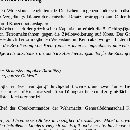
chen Widerstands reagierten die Deutschen umgehend mit systematis
ten Vergeltungsaktionen der deutschen Besatzungstruppen zum Opfer,
 und Konzentrationslagern.
ochen nach der griechischen Kapitulation erhielt die 5. Gebirgsjäger
n Terrormaßnahmen gegen die Zivilbevölkerung auf Kreta. Der Gru
ie durch Terror möglichen Widerstand im Keim abzuwürgen. In dem Be
sich die Bevölkerung von Kreta (auch Frauen u. Jugendliche) im weitest
gerichte abzuhalten, die auch als Abschreckungsmittel für die Zukunf
r Sicherstellung aller Barmittel)
ung ganzer Gebiete
".
glicher Beschleunigung" durchgeführt werden, und zwar "unter Beis
ls kam es auf Kreta massenhaft zu Tötungsaktionen und zu großfläch
isten Kretas ermordet.
ef des Oberkommandos der Wehrmacht, Generalfeldmarschall Keitel
n, sind beim ersten Anlass unverzüglich die schärfsten Mittel anzuw
en betroffenen Ländern vielfach nichts gilt und eine abschreckende