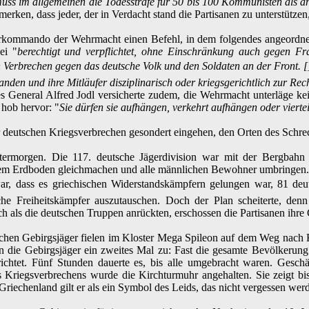
muss im allgemeinen die Todesstrafe für 50 bis 100 Kommunisten als a
umerken, dass jeder, der in Verdacht stand die Partisanen zu unterstüt
ommando der Wehrmacht einen Befehl, in dem folgendes angeordnet w
ei "
berechtigt und verpflichtet, ohne Einschränkung auch gegen F
in Verbrechen gegen das deutsche Volk und den Soldaten an der Front.
nden und ihre Mitläufer disziplinarisch oder kriegsgerichtlich zur Re
 General Alfred Jodl versicherte zudem, die Wehrmacht unterläge ke
 hob hervor: "
Sie dürfen sie aufhängen, verkehrt aufhängen oder viertei
r deutschen Kriegsverbrechen gesondert eingehen, den Orten des Schr
ntermorgen. Die 117. deutsche Jägerdivision war mit der Bergba
 dem Erdboden gleichmachen und alle männlichen Bewohner umbringen.
 war, dass es griechischen Widerstandskämpfern gelungen war, 81 de
che Freiheitskämpfer auszutauschen. Doch der Plan scheiterte, den
als die deutschen Truppen anrückten, erschossen die Partisanen ihre 
schen Gebirgsjäger fielen im Kloster Mega Spileon auf dem Weg nach 
die Gebirgsjäger ein zweites Mal zu: Fast die gesamte Bevölkerung
chtet. Fünf Stunden dauerte es, bis alle umgebracht waren. Gesch
Kriegsverbrechens wurde die Kirchturmuhr angehalten. Sie zeigt bi
Griechenland gilt er als ein Symbol des Leids, das nicht vergessen wer