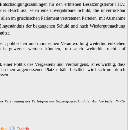
tschädigungszahlungen für den erlittenen Besatzungsterror i.H.v.
r Beschluss, seien eine unverjährbare Schuld, die unverrückbar
 allen im griechischen Parlament vertretenen Parteien  mit Ausnahme
ch Eingeständnis der begangenen Schuld und nach Wiedergutmachung
tützt.
chen, politischen und moralischen Verantwortung weiterhin entziehen
tnis gewertet werden könnten, um auch weiterhin nicht auf
 einer Politik des Vergessens und Verdrängens, ist es wichtig, dass
 seinen angemessenen Platz erhält. Letztlich wird sich nur durch
ssen.
er Vereinigung der Verfolgten des Naziregimes/Bund der Antifaschisten (VVN-
ibo
Reddit