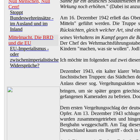
Sühne für ein deutsches Soldatenleben 
Null Menschen, Null
Wirkung noch erhöhen.
" (Dabei ist anz
Cent!
Stoppt
Am 16. Dezember 1942 erließ das Oberk
Bundeswehreinsätze -
Mitteln" geführt werden. Die Truppe s
im Ausland und im
Inland
Rücksichten, gleich welcher Art, sind e
Mittelmacht. Die BRD
seines Verhaltens im Kampf gegen die Ba
und die EU
Der Chef des Wehrmachtsführungsstabes
EU-Imperialismus -
Kindern "machen, was sie wollen". Jodl
oder
zwischenimperialistische
Ich möchte im folgenden auf zwei diese
Widersprüche?
Dezember 1943, ein kalter klarer Wi
faschistischen Truppen: das Städtchen
Anlass dieser sog. Vergeltungsaktion
bringen, um sie später gegen griechis
gefangenen Kameraden zu befreien. Doch 
Dem ersten Vergeltungsschlag der deut
Opfer. Am 13. Dezember 1943 schlugen 
wurden zusammengetrieben und hingeri
Bergbahn weggeschafft. Am Tag dieses 
Deutschland kaum ein Begriff - doch in 