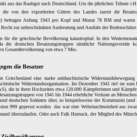
i aus das Raubgut nach Deutschland. Um die jährlichen Tribute i.H.
det, die von den exportierten Gütern des Landes zuerst die Besa
itelt) betrugen Anfang 1943 pro Kopf und Monat 78 RM und waren d
Recht zur unbeschränkten Ausbeutung und Ausfuhr der Bodenschätze u
n für die griechische Bevölkerung katastrophal: In den Wintermona
 die deutschen Besatzungstruppen sämtliche Nahrungsvorräte kon
igen Gesamtbevölkerung von etwa 7 Mio.
gegen die Besatzer
 in Griechenland eine starke antifaschistische Widerstandsbewegung
aschistische Widerstandsorganisation. Im Dezember 1941 rief sie zu
S), die in ihren Hochzeiten etwa 120.000 Kämpferinnen und Kämpfer
n Besatzungstruppen von 1941 bis 1944 erhebliche Verluste an Mensche
n und deutschen Soldaten über, so beispielsweise der Kommunist (un
vision 999 gepresst worden  das war eine Wehrmachtseinheit aus zwan
rstand überzulaufen. Oder auch Falk Harnack, der Mitglied des Münc
 Zivilbevölkerung