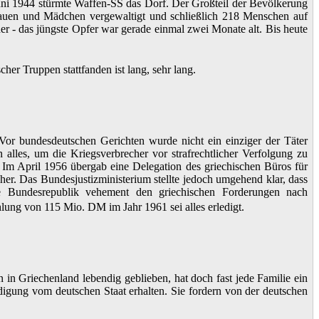
uni 1944 stürmte Waffen-SS das Dorf. Der Großteil der Bevölkerung
Frauen und Mädchen vergewaltigt und schließlich 218 Menschen auf
er - das jüngste Opfer war gerade einmal zwei Monate alt. Bis heute
her Truppen stattfanden ist lang, sehr lang.
Vor bundesdeutschen Gerichten wurde nicht ein einziger der Täter
 alles, um die Kriegsverbrecher vor strafrechtlicher Verfolgung zu
m April 1956 übergab eine Delegation des griechischen Büros für
. Das Bundesjustizministerium stellte jedoch umgehend klar, dass
 die Bundesrepublik vehement den griechischen Forderungen nach
hlung von 115 Mio. DM im Jahr 1961 sei alles erledigt.
 in Griechenland lebendig geblieben, hat doch fast jede Familie ein
digung vom deutschen Staat erhalten. Sie fordern von der deutschen