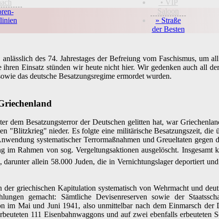
hach
• VIP
Saloon
oren-
linien
» Straße
der Besten
 anlässlich des 74. Jahrestages der Befreiung vom Faschismus, um a
ihren Einsatz stünden wir heute nicht hier. Wir gedenken auch all der
 sowie das deutsche Besatzungsregime ermordet wurden.
 Griechenland
nter dem Besatzungsterror der Deutschen gelitten hat, war Griechenl
 "Blitzkrieg" nieder. Es folgte eine militärische Besatzungszeit, di
Anwendung systematischer Terrormaßnahmen und Greueltaten gegen di
ng im Rahmen von sog. Vergeltungsaktionen ausgelöscht. Insgesamt
 darunter allein 58.000 Juden, die in Vernichtungslager deportiert 
der griechischen Kapitulation systematisch von Wehrmacht und deut
zahlungen gemacht: Sämtliche Devisenreserven sowie der Staatss
on im Mai und Juni 1941, also unmittelbar nach dem Einmarsch der 
erbeuteten 111 Eisenbahnwaggons und auf zwei ebenfalls erbeuteten Sch