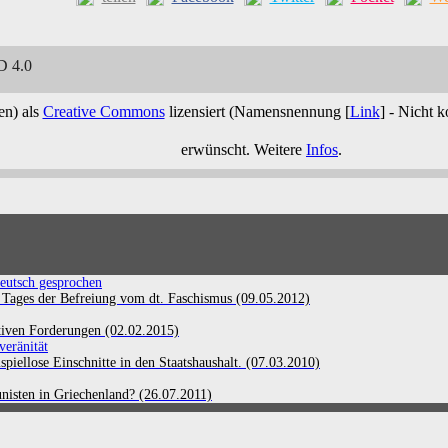
 4.0
en) als
Creative Commons
lizensiert (
Namensnennung [
Link
] - Nicht 
erwünscht. Weitere
Infos
.
deutsch gesprochen
es Tages der Befreiung vom dt. Faschismus (09.05.2012)
ativen Forderungen (02.02.2015)
veränität
piellose Einschnitte in den Staatshaushalt. (07.03.2010)
sten in Griechenland? (26.07.2011)