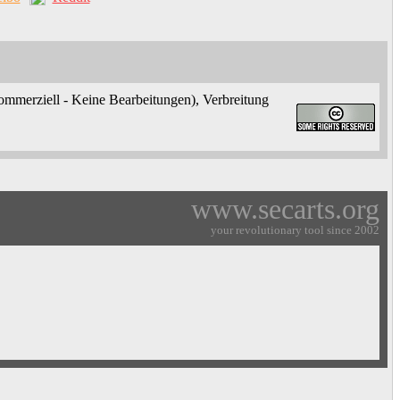
kommerziell - Keine Bearbeitungen)
, Verbreitung
www.secarts.org
your revolutionary tool since 2002