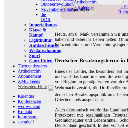
Sc
» Artikelarchiv
Oktoberrevolution
» F
» Kalender
Novemberrevolution
Jan Steyer
Von
Richt
+ Abonnement
die
DDR
Imperialismus
Klasse &
Heute, am 8. Mai
*
, versammeln wir uns
Kampf
haben und dabei ihr Leben ließen. Ohne 
Lightkultur
Konzentrations- und Vernichtungslager
Antifaschismus
Weltanschauung
Sport
Deutscher Besatzungsterror in
Ganz Unten
Themendossiers
Artikelarchiv
Eines der Länder, das besonders hart u
Abonnement
und warf das Land in einem dreiwöchigen
XML-Feeds
von Beginn an geprägt waren von der 
Webseiten-Hilfe
Wehrmacht zerstört, die Dorfbevölkeru
deutschen Besatzungspolitik ums Leben,
Kalender
Griechenlands ausgelöscht.
Konferenzen
wer wir sind
Auch ökonomisch wurde das Land nach 
Kontakt
Protektorat mit regelmäßigen Tribut
Impressum
Gebrauchsgüter und Lebensmittel. Sch
spenden!
Deutschland geschafft: In den vor Ort 