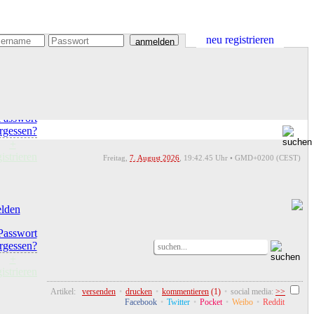
neu registrieren
anmelden
lden
Passwort
rgessen?
+
gistrieren
Freitag,
7. August 2026
,
19:42
.46 Uhr • GMD+0200 (CEST)
lden
Passwort
rgessen?
+
gistrieren
Artikel:
versenden
•
drucken
•
kommentieren
(1)
•
social media:
>>
Facebook
•
Twitter
•
Pocket
•
Weibo
•
Reddit