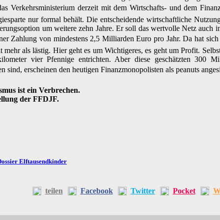
 das Verkehrsministerium derzeit mit dem Wirtschafts- und dem Finan
esparte nur formal behält. Die entscheidende wirtschaftliche Nutzun
rungsoption um weitere zehn Jahre. Er soll das wertvolle Netz auch i
ner Zahlung von mindestens 2,5 Milliarden Euro pro Jahr. Da hat sich Meh
 mehr als lästig. Hier geht es um Wichtigeres, es geht um Profit. Selb
ilometer vier Pfennige entrichten. Aber diese geschätzten 300 Mil
n sind, erscheinen den heutigen Finanzmonopolisten als peanuts anges
smus ist ein Verbrechen.
ellung der FFDJF.
ossier Elftausendkinder
teilen
Facebook
Twitter
Pocket
W