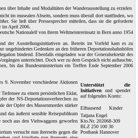
en über Inhalte und Modalitäten der Wanderausstellung zu erzielen 
nicht im musealen Abseits, sondern muss überall dort stattfinden, wo
er. Sie ließ über Pressesprecher mitteilen, dass sie die geforderte
 im April 2006.
utsche Nationalelf von ihrem Weltmeistereinsatz in Bern anno 1954
d der Ausstellungsinitiativen an. Bereits im Vorfeld kam es zu
 nur ungehindertes Gedenken an den früheren Deportationsbahnhöfen
egation bindend. Ebenfalls eingeladen war der Generalsekretär des
 Vorgängen unterrichtet. Doch wer zu dem Gespräch nicht auftauchte,
hen, bis das Bundesministerium ein Treffen Ende September 2006
des 9. November verschiedene Aktionen
Unterstützt die
Initiativen
und spendet
iefensee zu einem persönlichen Eklat,
auf folgendes Konto:
pfer der NS-Deportationsverbrechen zu
ksale der Opfer des Massenmordes stärker
Elftausend Kinder 
 und das äußerst sensible Reisepublikum
Tatjana Engel
eise noch aus den Viehwaggons geworfen
Kto.Nr. 202068-309
BLZ 250 100 30
rium versucht nun ihrerseits gegen die
Postbank Hannover
ehen und kündigte nun ihrerseits eine