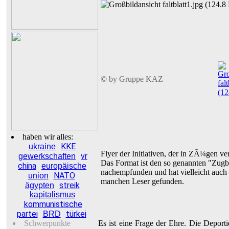
© by Gruppe KAZ
haben wir alles:
KKE
ukraine
Flyer der Initiativen, der in ZÃ¼gen ver
vr
gewerkschaften
Das Format ist den so genannten "Zugb
china
europäische
nachempfunden und hat vielleicht auch
NATO
union
manchen Leser gefunden.
streik
ägypten
kapitalismus
kommunistische
partei
türkei
BRD
Schwerpunkte
Es ist eine Frage der Ehre. Die Deport