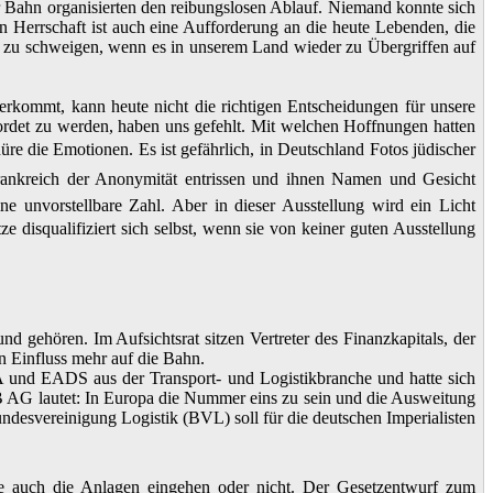
r Bahn organisierten den reibungslosen Ablauf. Niemand konnte sich
en Herrschaft ist auch eine Aufforderung an die heute Lebenden, die
 zu schweigen, wenn es in unserem Land wieder zu Übergriffen auf
kommt, kann heute nicht die richtigen Entscheidungen für unsere
mordet zu werden, haben uns gefehlt. Mit welchen Hoffnungen hatten
üre die Emotionen. Es ist gefährlich, in Deutschland Fotos jüdischer
s Frankreich der Anonymität entrissen und ihnen Namen und Gesicht
 unvorstellbare Zahl. Aber in dieser Ausstellung wird ein Licht
 disqualifiziert sich selbst, wenn sie von keiner guten Ausstellung
ehören. Im Aufsichtsrat sitzen Vertreter des Finanzkapitals, der
n Einfluss mehr auf die Bahn.
nd EADS aus der Transport- und Logistikbranche und hatte sich
DB AG lautet: In Europa die Nummer eins zu sein und die Ausweitung
ndesvereinigung Logistik (BVL) soll für die deutschen Imperialisten
e auch die Anlagen eingehen oder nicht. Der Gesetzentwurf zum