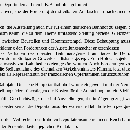
n Deportierten auf den DB-Bahnhöfen gefordert.
tiativen, die der Forderung der streitbaren Antifaschistin nachkame
h, die Ausstellung auch nur auf einem deutschen Bahnhof zu zeigen. St
rsmuseum, die zu dem Thema umfassend Stellung beziehe. Gleichze
, zwischen Baustellen und Kommerztempel. Diese Behauptung mus
r Erklärung den Forderungen der Ausstellungsmacher angeschlossen.
das Verhalten des obersten Bahnmanagement auf tausende Dem
wurde im Stuttgarter Gewerkschaftshaus gezeigt. Zum Holocaustgedenk
se massiv von Bahnbediensteten gestört wurden. Auch Forderungen vo
 die Stellungnahme des ehemaligen Verkehrsministers Klimmt, jetzt tä
eld als Repräsentantin der französischen Opferfamilien zurückzuführen
Bahnjahr. Der neue Hauptstadtbahnhof wurde eingeweiht und der Neu
ihungsfeiern überstiegen die Kosten für die Ausstellung um ein Vielf
öfe. Geschichtszüge, das sind Ausstellungen, die in Zügen gezeigt
 Gedenken an die Deportationsopfer wären die Bahnhöfe kein geeignete
 den Verbrechen des früheren Deportationsunternehmens Reichsbahn
er Persönlichkeiten jeglichen Kontakt ab.