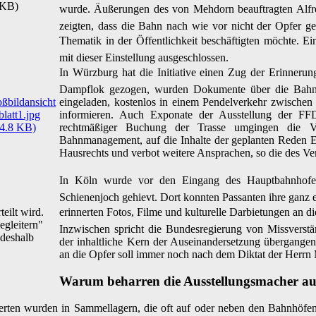
wurde. Äußerungen des von Mehdorn beauftragten Alfred
zeigten, dass die Bahn nach wie vor nicht der Opfer ge
Thematik in der Öffentlichkeit beschäftigten möchte. 
mit dieser Einstellung ausgeschlossen.
In Würzburg hat die Initiative einen Zug der Erinnerun
Dampflok gezogen, wurden Dokumente über die Bahnde
eingeladen, kostenlos in einem Pendelverkehr zwischen
informieren. Auch Exponate der Ausstellung der F
rechtmäßiger Buchung der Trasse umgingen die Ve
Bahnmanagement, auf die Inhalte der geplanten Reden E
Hausrechts und verbot weitere Ansprachen, so die des Ve
In Köln wurde vor den Eingang des Hauptbahnhofes 
Schienenjoch gehievt. Dort konnten Passanten ihre gan
teilt wird.
erinnerten Fotos, Filme und kulturelle Darbietungen an d
egleitern"
Inzwischen spricht die Bundesregierung von Missverstä
 deshalb
der inhaltliche Kern der Auseinandersetzung übergangen
an die Opfer soll immer noch nach dem Diktat der Herrn 
Warum beharren die Ausstellungsmacher auf
ierten wurden in Sammellagern, die oft auf oder neben den Bahnhöfe