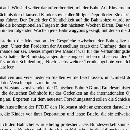
 auf. Wir sind weiter darauf vorbereitet, mit der Bahn AG Einvernehm
tnis der elftausend Kinder sowie aller übriger Deportierter. Sie darf 
ang führte. Der Druck der Öffentlichkeit auf die Bahnspitze wurde größ
le die konzeptionellen Fragen in den nächsten Wochen klären. Das war
in den folgenden Wochen jene Bahnwaggons gezeigt, mit denen die de
sterium die Moderation der Gespräche zwischen der Bahnspitze un
igten. Unter den Förderern der Ausstellung ergab eine Umfrage, dass
handelbar sei. Dieses imperative Mandat war für die Verhandlungsdel
r. Er hatte alle Bundestagsabgeordnete angeschrieben und sie von den
 von der Schulenburg. Noch sechs weitere Terminangebote verstric
atz leer.
itiativen aus verschiedenen Städten wurde beschlossen, im Umfeld 
al der Verschleppten zu erinnern.
 Vorstandsvorsitzenden der Deutschen Bahn AG und Bundesminister T
, die deutschen Bahnhöfe für das Gedenken an die internationalen O
ung an. Experten auf dem neuesten Forschungsstand sollen die Schic
s die Ausstellung der FFDJF den Holocaust nicht angemessen darstelle
ng die Kinder vor ihrer Deportation und letzte Briefe, die sie teilw
ch den Bahnchef wurde heftig protestiert. Das Bundesverkehrsministe
essen der Bundesrepublik durch den Bahnchef in die Offensive zu g