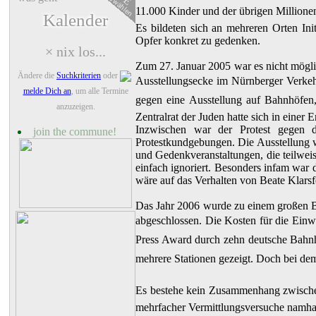
auswählen
11.000 Kinder und der übrigen Millione
Kalender
Es bildeten sich an mehreren Orten Ini
Opfer konkret zu gedenken.
× nix los...
Zum 27. Januar 2005 war es nicht möglic
Ändere die
Suchkriterien
oder
Ausstellungsecke im Nürnberger Verkeh
melde Dich an
, um alle Termine
gegen eine Ausstellung auf Bahnhöfen
anzuzeigen.
Zentralrat der Juden hatte sich in eine
Inzwischen war der Protest gegen 
join the commune!
Protestkundgebungen. Die Ausstellung 
und Gedenkveranstaltungen, die teilwei
einfach ignoriert. Besonders infam war
wäre auf das Verhalten von Beate Klarsf
Das Jahr 2006 wurde zu einem großen 
abgeschlossen. Die Kosten für die Einwe
Press Award durch zehn deutsche Bahnh
mehrere Stationen gezeigt. Doch bei dem
Es bestehe kein Zusammenhang zwischen
mehrfacher Vermittlungsversuche namhaft