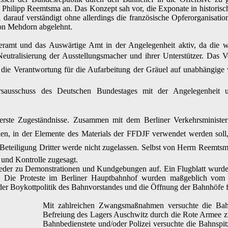
 Philipp Reemtsma an. Das Konzept sah vor, die Exponate in historis
 darauf verständigt ohne allerdings die französische Opferorganisation
n Mehdorn abgelehnt.
amt und das Auswärtige Amt in der Angelegenheit aktiv, da die wel
eutralisierung der Ausstellungsmacher und ihrer Unterstützer. Das V
, die Verantwortung für die Aufarbeitung der Gräuel auf unabhängige w
hrsausschuss des Deutschen Bundestages mit der Angelegenheit
ste Zugeständnisse. Zusammen mit dem Berliner Verkehrsministeri
en, in der Elemente des Materials der FFDJF verwendet werden soll,
Beteiligung Dritter werde nicht zugelassen. Selbst von Herrn Reemtsm
 und Kontrolle zugesagt.
wieder zu Demonstrationen und Kundgebungen auf. Ein Flugblatt wurde
Die Proteste im Berliner Hauptbahnhof wurden maßgeblich vom F
der Boykottpolitik des Bahnvorstandes und die Öffnung der Bahnhöfe f
Mit zahlreichen Zwangsmaßnahmen versuchte die Bahn
Befreiung des Lagers Auschwitz durch die Rote Armee z
Bahnbedienstete und/oder Polizei versuchte die Bahnspit