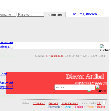
neu registrieren
anmelden
lden
Passwort
rgessen?
+
gistrieren
Samstag,
8. August 2026
,
02:39
.25 Uhr • GMD+0200 (CEST)
lden
Diesen Artikel
Passwort
auf Reddit™ posten
rgessen?
teilen
+
gistrieren
Artikel:
versenden
•
drucken
•
kommentieren
•
social media:
>>
Facebook
•
Twitter
•
Pocket
•
Weibo
•
Reddit