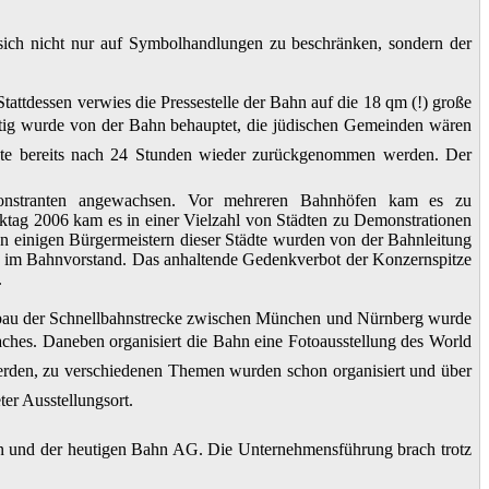
n, sich nicht nur auf Symbolhandlungen zu beschränken, sondern der
attdessen verwies die Pressestelle der Bahn auf die 18 qm (!) große
itig wurde von der Bahn behauptet, die jüdischen Gemeinden wären
ste bereits nach 24 Stunden wieder zurückgenommen werden. Der
onstranten angewachsen. Vor mehreren Bahnhöfen kam es zu
tag 2006 kam es in einer Vielzahl von Städten zu Demonstrationen
n einigen Bürgermeistern dieser Städte wurden von der Bahnleitung
tig im Bahnvorstand. Das anhaltende Gedenkverbot der Konzernspitze
.
bau der Schnellbahnstrecke zwischen München und Nürnberg wurde
aches. Daneben organisiert die Bahn eine Fotoausstellung des World
 werden, zu verschiedenen Themen wurden schon organisiert und über
r Ausstellungsort.
 und der heutigen Bahn AG. Die Unternehmensführung brach trotz