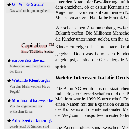
unter den Augen der Bevölkerung auf ih
G - W - G-Strich?
★
dem entziehen, ob er es zur Kenntnis na
Das wird nicht gut ausgehen!
Augen nicht vor dem aufkommenden Nati
Menschen anderer Hautfarbe kommt. Gera
Wir sehen einen Zusammenhang zwische
Zukunft treffen. Die Millionen Mensche
die Kinder unter ihnen gelebt, um ihr ga
Capitalism ™
Kinder zu zeigen. In jahrelanger akri
Eine Tödliche Sache.
gegeben. Doch was ist mit den Kindern
angeknipst, da sind die Gesichter, die N
europe gets down...
★
Metropolen und Peripherie in
spricht.
der Krise
Welche Interessen hat die Deu
Wütende Kleinbürger
★
Von den 'Mahnwachen' bis zu
Die Bahn AG wurde aus der staatlichen
'Pegida'
Industrie, der Gewerkschaften und des 
Mehdorn wurde 1999 Konzernchef. Er 
Mittelstand ist zwecklos:
★
einen Namen mit der Expansion deutsche
Von der allgemeinen zur
des Konzerns auf die internationalen Mä
zyklischen Krise.
der Weg zum Transportweltmeister (oder 
Arbeitszeitverkürzung,
★
gerade jetzt! 30 Stunden sind
Die Auseinandersetzung zwischen Mehd