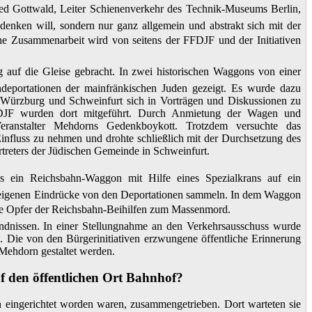
 Gottwald, Leiter Schienenverkehr des Technik-Museums Berlin,
denken will, sondern nur ganz allgemein und abstrakt sich mit der
Eine Zusammenarbeit wird von seitens der FFDJF und der Initiativen
g auf die Gleise gebracht. In zwei historischen Waggons von einer
portationen der mainfränkischen Juden gezeigt. Es wurde dazu
 Würzburg und Schweinfurt sich in Vorträgen und Diskussionen zu
FDJF wurden dort mitgeführt. Durch Anmietung der Wagen und
ranstalter Mehdorns Gedenkboykott. Trotzdem versuchte das
influss zu nehmen und drohte schließlich mit der Durchsetzung des
rtreters der Jüdischen Gemeinde in Schweinfurt.
ein Reichsbahn-Waggon mit Hilfe eines Spezialkrans auf ein
z eigenen Eindrücke von den Deportationen sammeln. In dem Waggon
ie Opfer der Reichsbahn-Beihilfen zum Massenmord.
ndnissen. In einer Stellungnahme an den Verkehrsausschuss wurde
. Die von den Bürgerinitiativen erzwungene öffentliche Erinnerung
Mehdorn gestaltet werden.
 den öffentlichen Ort Bahnhof?
n eingerichtet worden waren, zusammengetrieben. Dort warteten sie