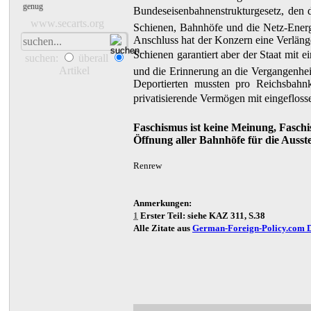
genug
Bundeseisenbahnenstrukturgesetz, den
www.secarts.org
Schienen, Bahnhöfe und die Netz-Energi
Anschluss hat der Konzern eine Verlänge
Schienen garantiert aber der Staat mit ei
suchen:
überall
Artikel
und die Erinnerung an die Vergangenheit
Deportierten mussten pro Reichsbahnk
privatisierende Vermögen mit eingeflosse
Faschismus ist keine Meinung, Faschi
Öffnung aller Bahnhöfe für die Ausst
Renrew
Anmerkungen:
1
Erster Teil: siehe KAZ 311, S.38
Alle Zitate aus
German-Foreign-Policy.com D