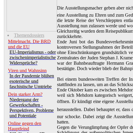
Die Ausstellungsmacher geben aber nicht
eine Ausstellung zu Ehren und zum Gedäch
die letzte Reise der Verschleppten entl
Ausstellung nun zulassen werde und wol
Gleichzeitig wurden dem Reisepublikum 
Themendossiers
zurückkehrte.
Mittelmacht. Die BRD
Ende Juni bot das Bundesverkehrsmini
und die EU
kontroversen Stellungnahmen der Beteil
EU-Imperialismus - oder
ohne Einschränkungen grundsätzlich ver
zwischenimperialistische
Zentralrates der Juden Stephan J. Krame
Widersprüche?
war der Bahnbeauftragte Hermann Graf
bestätigte. Doch wieder blieb der Bahnpl
Viren und Wahnsinn
In der Pandemie blühen
Bei einem bundesweiten Treffen der In
esoterische und
stattfinden zu lassen, um an das Schicks
faschistische Umtriebe
Ende Oktober kam es zwischen Mehdorn,
Dein starker Arm?
weil sich Mehdorn kategorisch weigert
Niedergang der
öffnen. Er kündigt eine eigene Ausstell
Gewerkschaften -
herausstellen. Dabei behauptet er, das
Perspektiven, Probleme
und Potentiale
nur schocke. Dabei zeigt die Ausstellu
hatten.
Online gegen den
Gegen die Verunglimpfung der Opfer dur
Hauptfeind
Schädigung der außenpolitischen Inter