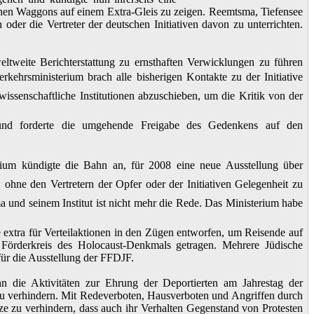
chen Waggons auf einem Extra-Gleis zu zeigen. Reemtsma, Tiefensee
 oder die Vertreter der deutschen Initiativen davon zu unterrichten.
tweite Berichterstattung zu ernsthaften Verwicklungen zu führen
erkehrsministerium brach alle bisherigen Kontakte zu der Initiative
issenschaftliche Institutionen abzuschieben, um die Kritik von der
 und forderte die umgehende Freigabe des Gedenkens auf den
um kündigte die Bahn an, für 2008 eine neue Ausstellung über
 ohne den Vertretern der Opfer oder der Initiativen Gelegenheit zu
a und seinem Institut ist nicht mehr die Rede. Das Ministerium habe
 extra für Verteilaktionen in den Zügen entworfen, um Reisende auf
örderkreis des Holocaust-Denkmals getragen. Mehrere Jüdische
ür die Ausstellung der FFDJF.
 die Aktivitäten zur Ehrung der Deportierten am Jahrestag der
u verhindern. Mit Redeverboten, Hausverboten und Angriffen durch
ze zu verhindern, dass auch ihr Verhalten Gegenstand von Protesten