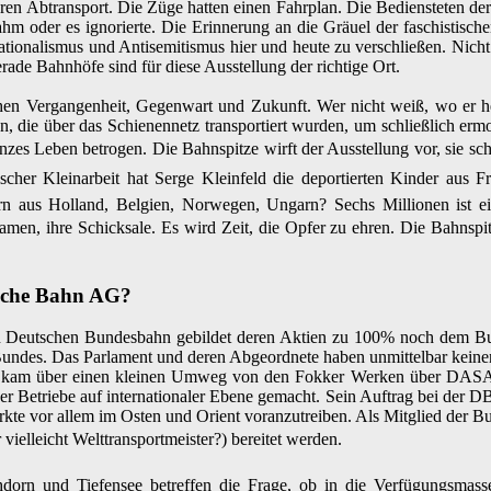
ren Abtransport. Die Züge hatten einen Fahrplan. Die Bediensteten de
hm oder es ignorierte. Die Erinnerung an die Gräuel der faschistisch
onalismus und Antisemitismus hier und heute zu verschließen. Nicht
de Bahnhöfe sind für diese Ausstellung der richtige Ort.
n Vergangenheit, Gegenwart und Zukunft. Wer nicht weiß, wo er her
n, die über das Schienennetz transportiert wurden, um schließlich er
nzes Leben betrogen. Die Bahnspitze wirft der Ausstellung vor, sie sch
bischer Kleinarbeit hat Serge Kleinfeld die deportierten Kinder au
 aus Holland, Belgien, Norwegen, Ungarn? Sechs Millionen ist eine
amen, ihre Schicksale. Es wird Zeit, die Opfer zu ehren. Die Bahnspitze
tsche Bahn AG?
 Deutschen Bundesbahn gebildet deren Aktien zu 100% noch dem Bund g
Bundes. Das Parlament und deren Abgeordnete haben unmittelbar keine
kam über einen kleinen Umweg von den Fokker Werken über DASA u
r Betriebe auf internationaler Ebene gemacht. Sein Auftrag bei der 
rkte vor allem im Osten und Orient voranzutreiben. Als Mitglied der Bu
vielleicht Welttransportmeister?) bereitet werden.
orn und Tiefensee betreffen die Frage, ob in die Verfügungsmass