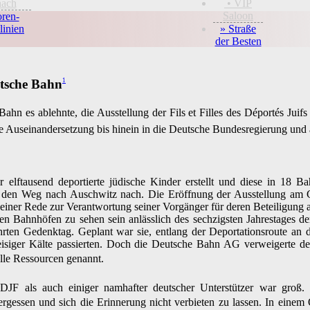
hach
• VIP
Saloon
oren-
linien
» Straße
der Besten
utsche Bahn
1
ahn es ablehnte, die Ausstellung der Fils et Filles des Déportés Juif
ge Auseinandersetzung bis hinein in die Deutsche Bundesregierung und a
 elftausend deportierte jüdische Kinder erstellt und diese in 18 B
 den Weg nach Auschwitz nach. Die Eröffnung der Ausstellung am G
 seiner Rede zur Verantwortung seiner Vorgänger für deren Beteiligung
hen Bahnhöfen zu sehen sein anlässlich des sechzigsten Jahrestages 
ten Gedenktag. Geplant war sie, entlang der Deportationsroute an d
eisiger Kälte passierten. Doch die Deutsche Bahn AG verweigerte d
lle Ressourcen genannt.
JF als auch einiger namhafter deutscher Unterstützer war groß. 
vergessen und sich die Erinnerung nicht verbieten zu lassen. In einem