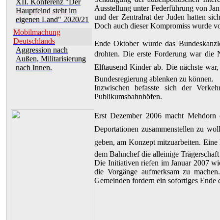
XII. Konferenz "Der
Ausstellung unter Federführung von Jan
Hauptfeind steht im
und der Zentralrat der Juden hatten sich
eigenen Land" 2020/21
Doch auch dieser Kompromiss wurde vo
Mobilmachung
Deutschlands
Ende Oktober wurde das Bundeskanzler
Aggression nach
drohten. Die erste Forderung war die N
Außen, Militarisierung
Elftausend Kinder ab. Die nächste war
nach Innen.
Bundesregierung ablenken zu können.
Inzwischen befasste sich der Verke
Publikumsbahnhöfen.
Erst Dezember 2006 macht Mehdorn er
Deportationen zusammenstellen zu woll
geben, am Konzept mitzuarbeiten. Eine 
dem Bahnchef die alleinige Trägerschaft
Die Initiativen riefen im Januar 2007 
die Vorgänge aufmerksam zu machen. 
Gemeinden fordern ein sofortiges Ende 