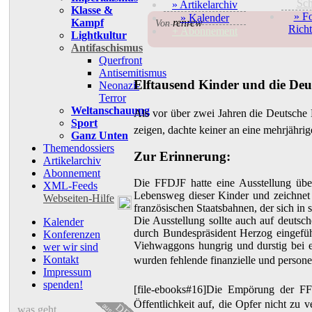
Sc
» Artikelarchiv
Klasse &
» F
» Kalender
Kampf
renrew
Von
Richt
+ Abonnement
Lightkultur
Antifaschismus
Querfront
Antisemitismus
Elftausend Kinder und die De
Neonazi-
Terror
Weltanschauung
Als vor über zwei Jahren die Deutsche B
Sport
zeigen, dachte keiner an eine mehrjähri
Ganz Unten
Themendossiers
Zur Erinnerung:
Artikelarchiv
Abonnement
Die FFDJF hatte eine Ausstellung über
XML-Feeds
Lebensweg dieser Kinder und zeichnet
Webseiten-Hilfe
französischen Staatsbahnen, der sich in
Die Ausstellung sollte auch auf deutsc
Kalender
durch Bundespräsident Herzog eingeführ
Konferenzen
Viehwaggons hungrig und durstig bei 
wer wir sind
Kontakt
wurden fehlende finanzielle und persone
Impressum
spenden!
[file-ebooks#16]Die Empörung der FFD
Öffentlichkeit auf, die Opfer nicht zu 
DE
was geht